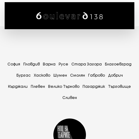
София
Пловдив
Варна
Русе
Стара Загора
Благоевград
Бургас
Хасково
Шумен
Смолян
Габрово
Добрич
Кърджали
Плевен
Велико Търново
Пазарджик
Tърговище
Сливен