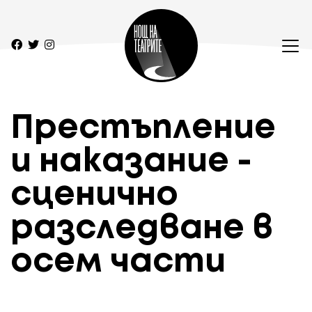
Престъпление
и наказание -
сценично
разследване в
осем части