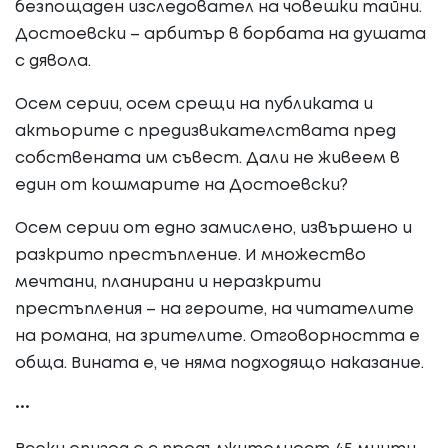
безпощаден изследовател на човешки тайни.
Достоевски – арбитър в борбата на душата
с дявола.
Осем серии, осем срещи на публиката и
актьорите с предизвикателствата пред
собствената им съвест. Дали не живеем в
един от кошмарите на Достоевски?
Осем серии от едно замислено, извършено и
разкрито престъпление. И множество
мечтани, планирани и неразкрити
престъпления – на героите, на читателите
на романа, на зрителите. Отговорността е
обща. Вината е, че няма подходящо наказание.
•••