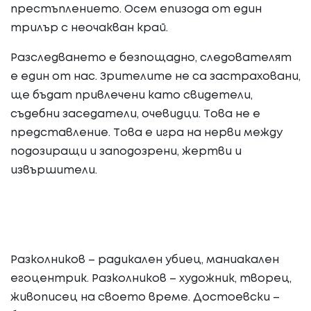
престъплението. Осем епизода от един
трилър с неочакван край.
Разследването е безпощадно, следователят
е един от нас. Зрителите не са застраховани,
ще бъдат привлечени като свидетели,
съдебни заседатели, очевидци. Това не е
представление. Това е игра на нерви между
подозиращи и заподозрени, жертви и
извършители.
Разколников – радикален убиец, маниакален
егоцентрик. Разколников – художник, творец,
живописец на своето време. Достоевски –